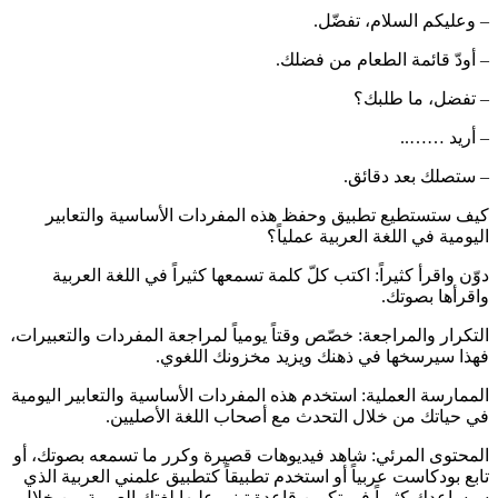
– وعليكم السلام، تفضّل.
– أودّ قائمة الطعام من فضلك.
– تفضل، ما طلبك؟
– أريد ……..
– ستصلك بعد دقائق.
كيف ستستطيع تطبيق وحفظ هذه المفردات الأساسية والتعابير
اليومية في اللغة العربية عملياً؟
دوّن واقرأ كثيراً: اكتب كلّ كلمة تسمعها كثيراً في اللغة العربية
واقرأها بصوتك.
التكرار والمراجعة: خصّص وقتاً يومياً لمراجعة المفردات والتعبيرات،
فهذا سيرسخها في ذهنك ويزيد مخزونك اللغوي.
الممارسة العملية: استخدم هذه المفردات الأساسية والتعابير اليومية
في حياتك من خلال التحدث مع أصحاب اللغة الأصليين.
المحتوى المرئي: شاهد فيديوهات قصيرة وكرر ما تسمعه بصوتك، أو
تابع بودكاست عربياً أو استخدم تطبيقاً كتطبيق علمني العربية الذي
سيساعدك كثيراً في تكوين قاعدة تبني عليها لغتك العربية من خلال