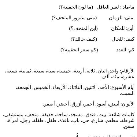
ما/ماذا: لغير العاقل (ما لون الحقيبة؟)
متى: للزمان (متى سنزور المتحف؟)
أين: للمكان (أين المتحف؟)
كيف: للحال (كيف حالك؟)
كم: للعدد (كم سعر الحقيبة؟)
الأرقام: واحد، اثنان، ثلاثة، أربعة، خمسة، ستة، سبعة، ثمانية، تسعة،
عشرة، مئة، ألف.
أيام الأسبوع: الأحد، الاثنين، الثلاثاء، الأربعاء، الخميس، الجمعة،
السبت.
الألوان: أبيض، أسود، أحمر، أزرق، أخضر، أصفر.
كلمات شائعة: بيت، فندق، مسجد، ساحة، حديقة، متحف، مستشفى،
شرطة، مطعم، شارع، حي، باب، نافذة، طفل، طفلة، رجل، امرأة،
مسن.
تعابير التحية المستخدمة يومياً: