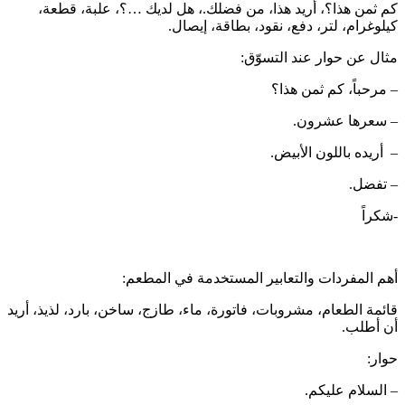
كم ثمن هذا؟، أريد هذا، من فضلك.، هل لديك …؟، علبة، قطعة،
كيلوغرام، لتر، دفع، نقود، بطاقة، إيصال.
مثال عن حوار عند التسوّق:
– مرحباً، كم ثمن هذا؟
– سعرها عشرون.
– أريده باللون الأبيض.
– تفضل.
-شكراً
أهم المفردات والتعابير المستخدمة في المطعم:
قائمة الطعام، مشروبات، فاتورة، ماء، طازج، ساخن، بارد، لذيذ، أريد
أن أطلب.
حوار:
– السلام عليكم.