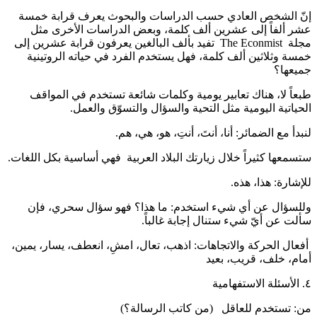
إنّ الشخص العادي حسب الدراسات والبحوث يعرف قرابة خمسة
عشر ألفاً إلى عشرين ألف كلمة، وبعض الدراسات الأخرى مثل
مجلة The Econmist تفيد بألف البالغين يعرفون قرابة عشرين إلى
خمسة وثلاثين ألف كلمة، فهل يستخدم الفرد في حياته الروتينية
جميعها؟
طبعاً لا، هناك تعابير يومية وكلمات شائعة تستخدم في المواقف
الحياتية اليومية مثل التحية والسؤال والتسوّق والعمل.
لنبدأ مع الضمائر: أنا، أنتَ، أنتِ، هو، هي، هم.
ستسمعها كثيراً خلال زيارتك البلاد العربية فهي أساسية بكل اللغات.
للإشارة: هذا، هذه.
وللسؤال عن أي شيء استخدم: ما هذا؟ فهو سؤال سحري، فإن
سألت عن أيّ شيء ستنال إجابة غالباً.
أفعال الحركة والاتجاهات: اذهب، تعال، امشِ، انعطف، يسار، يمين،
أمام، خلف، قريب، بعيد
٤. الأسئلة الاستفهامية
من: تستخدم للعاقل (من كاتب الرسالة؟)