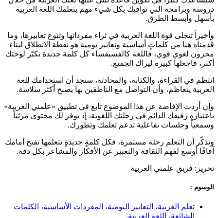
دروسه وبرامجه التي توافيك بكل شيء مهم بتعلمك اللغة العربية
بأسهل وأبسط الطرق.
وأخيراً تتجلى قوة اللغة العربية في ثراء مفرداتها وتنوع تعابيرها، وما
قدمناه هنا من كلماتٍ أساسية وتعابير يومية هو نقطة الانطلاق لبناء
مخزون لغوي قوي، فاللغة كالفسيفساء كل كلمة جديدة تكبّر لوحتك
أكثر، فاجعلها كبيرة ليراك الجميع.
انتظم في القراءة، والكتابة، والمحادثة، ستجد أن استخدامك للغة
العربية يتعاظم، وأن التواصل مع الناطقين بها يصبح أكثر سلاسة.
وإن أردت الإفاضة عن هذا الموضوع تابع في تطبيق «علمني العربية»
باعتباره رفيقك الدائم في رحلتك اللغوية، إذ يوفر لك محتوى مرئياً
وسمعياً وجلسات تفاعلية تدعم تعلمك وتطورك.
وتذكّر أن التعلم رحلة مستمرة، فكل كلمةٍ جديدةٍ تتعلمها تفتح أمامك
آفاقًا أوسع لفهم الثقافة والتعبير عن الأفكار والمشاعر بكل دقة.
تحرير: فريق علمني العربية
الوسوم :
تعلم العربية، التعابير اليومية، المفردات الأساسية، الكلمات
الشائعة، اللغة العربية.