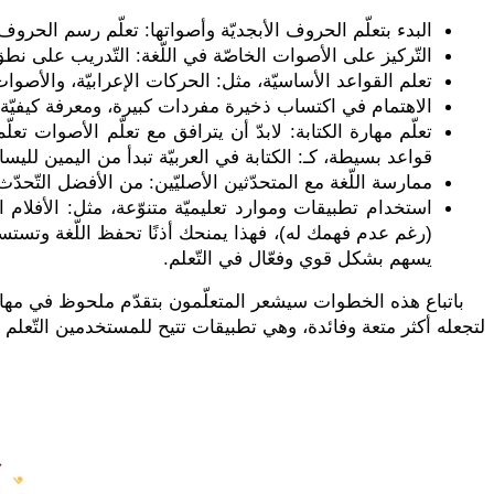
البدء بتعلّم الحروف الأبجديّة وأصواتها: تعلّم رسم الحرو
التّركيز على الأصوات الخاصّة في اللّغة: التّدريب على ن
تعلم القواعد الأساسيّة، مثل: الحركات الإعرابيّة، والأصوات ا
الاهتمام في اكتساب ذخيرة مفردات كبيرة، ومعرفة كيفيّة
تعلّم مهارة الكتابة: لابدّ أن يترافق مع تعلّم الأصوات تعل
قواعد بسيطة، كـ: الكتابة في العربيّة تبدأ من اليمين لليسا
ممارسة اللّغة مع المتحدّثين الأصليّين: من الأفضل التّحدّث م
استخدام تطبيقات وموارد تعليميّة متنوّعة، مثل: الأفلام الّتي
(رغم عدم فهمك له)، فهذا يمنحك أذنًا تحفظ اللّغة وتستسي
يسهم بشكل قوي وفعّال في التّعلم.
باتباع هذه الخطوات سيشعر المتعلّمون بتقدّم ملحوظ في مهارات
لتجعله أكثر متعة وفائدة، وهي تطبيقات تتيح للمستخدمين التّعلم