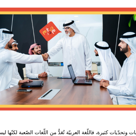
 وتحدّيات كثيرة، فاللّغة العربيّة تُعَدُّ من اللّغات الصّعبة لكنّه