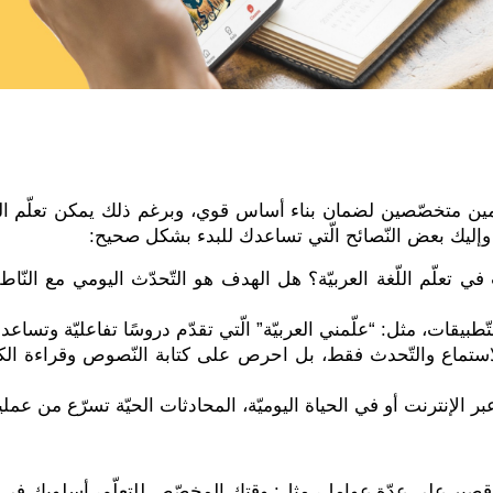
 معلمين متخصّصين لضمان بناء أساس قوي، وبرغم ذلك يمكن تعلّم ال
، وإليك بعض النّصائح الّتي تساعدك للبدء بشكل صحيح:
لّم اللّغة العربيّة؟ هل الهدف هو التّحدّث اليومي مع النّاطقي
تّطبيقات، مثل: “علّمني العربيّة” الّتي تقدّم دروسًا تفاعليّة وتسا
لاستماع والتّحدث فقط، بل احرص على كتابة النّصوص وقراءة الك
عبر الإنترنت أو في الحياة اليوميّة، المحادثات الحيّة تسرّع من عملية
صير على عدّة عوامل، مثل: وقتك المخصّص للتعلّم، أسلوبك في الت