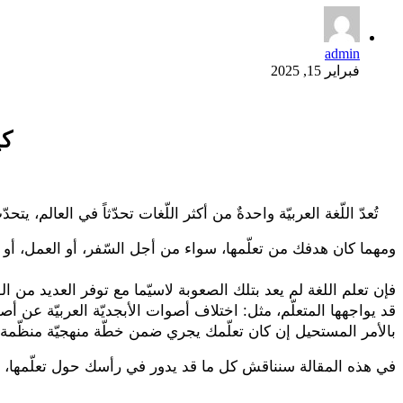
admin
فبراير 15, 2025
كي
تُعدّ اللّغة العربيّة واحدةٌ من أكثر اللّغات تحدّثاً في العالم، يتحدّث بها أكثر من 400 مليون شخص، وهي اللّغة الرّسميّة في أكثر من 20 دولة، تحتل 
ومهما كان هدفك من تعلّمها، سواء من أجل السّفر، أو العمل، أو ال
فإن تعلم اللغة لم يعد بتلك الصعوبة لاسيّما مع توفر العديد من الوس
قد يواجهها المتعلّم، مثل: اختلاف أصوات الأبجديّة العربيّة عن 
بالأمر المستحيل إن كان تعلّمك يجري ضمن خطّة منهجيّة منظّمة.
في هذه المقالة سنناقش كل ما قد يدور في رأسك حول تعلّمها، 