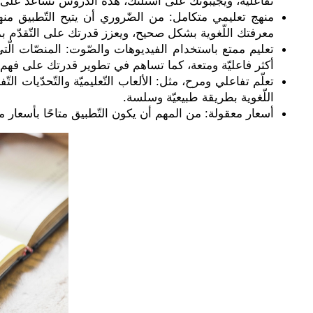
تفاعليّة، ويجيبونك على أسئلتك، هذه الدّروس تساعد على 
منهج تعليمي متكامل: من الضّروري أن يتيح التّطبيق منهجً
معرفتك اللّغوية بشكل صحيح، ويعزز قدرتك على التّقدّم ب
تعليم ممتع باستخدام الفيديوهات والصّوت: المنصّات الّ
أكثر فاعليّة ومتعة، كما تساهم في تطوير قدرتك على فهم اللّ
تعلّم تفاعلي ومرح، مثل: الألعاب التّعليميّة والتّحدّيات 
اللّغوية بطريقة طبيعيّة وسلسة.
أسعار معقولة: من المهم أن يكون التّطبيق متاحًا بأسعار 