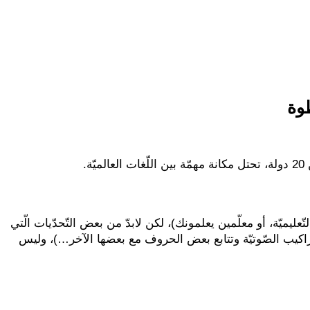
طوة
عليميّة، أو معلّمين يعلمونك)، لكن لابدّ من بعض التّحدّيات الّتي
ّراكيب الصّوتيّة وتتابع بعض الحروف مع بعضها الآخر…)، وليس