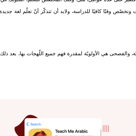
تخصّص وقتًا كافيًا للدراسة، ولابد أن تتذكّر أنّ تعلّم لغة جديدة 
يّة، والفصحى هي الأولويّة لمقدرة فهم جميع اللّهجات بها، بعد ذلك