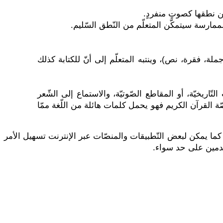
عن نطقها كصوتٍ منفردٍ.
مارسة سيتمكّن المتعلّم من النّطق السّليم.
جملة، فقرة، نص)، وينتبه المتعلّم إلى أنّ للكتابة كذلك
التّاريخيّة، أو المقاطع الصّوتيّة، والاستماع إلى الشّعر
ة القرآن الكريم فهو يحمل كلمات هائلة من اللّغة ممّا
 كما يمكن لبعض التّطبيقات والمنصّات عبر الإنترنت تسهيل الأمر
تقدمين على حد سواء.