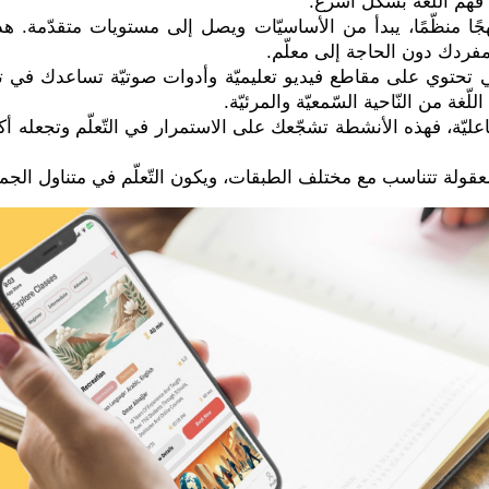
فهم اللّغة بشكل أسرع.
ا منظّمًا، يبدأ من الأساسيّات ويصل إلى مستويات متقدّمة. هذا ا
مفردك دون الحاجة إلى معلّم.
تي تحتوي على مقاطع فيديو تعليميّة وأدوات صوتيّة تساعدك في تح
غة من النّاحية السّمعيّة والمرئيّة.
التّفاعليّة، فهذه الأنشطة تشجّعك على الاستمرار في التّعلّم وتجع
معقولة تتناسب مع مختلف الطبقات، ويكون التّعلّم في متناول الجمي