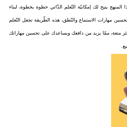
لمنهج يتيح لك إمكانيّة التّعلم الذّاتي خطوة بخطوة، لبناء
سين مهارات الاستماع والنّطق، هذه الطّريقة تجعل التّعلم
له أكثر متعة، ممّا يزيد من دافعك ويساعدك على تحسين مهاراتك
ع.