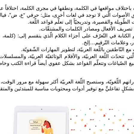
ف باختلاف مواقعها في الكلمة، ونطقها في مجرى الكلمة، اختلافاً 
طق الأصوات الّتي لا توجد في لغات أخرى، مثل: حرفي “ع، ض”، فبالم
لطّويلة والقصيرة، وتدريجيّاً إلى تعلّم قواعد اللّغة.
 تصريف الأفعال ومصادر الكلمات والمشتقّات.
ّم الكتابة في التّعرّف على أجزاء الكلام الّذي ينقسم إلى: (كلمة، 
ر، وعلامات التّرقيم…إلخ.
ع النّاطقين باللّغة العربيّة، لتطوير المهارات الشّفويّة.
 تتحدّث اللّغة العربيّة، والأفلام الوثائقيّة العربيّة، والمسلسلات 
غ الصّياغات وتتعلّم القواعد بشكل عفوي أيضاً قراءة الكتب وخاصّ
هم اللّغويّة، وستصبح اللّغة العربيّة أكثر سهولة مع مرور الوقت،
 بشكلٍ تفاعليٍّ مع توفير أدوات ومحتويات مناسبة للمبتدئين والم