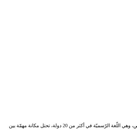
كيف تبدأ بتعلم اللغة العربية: دليلك خطوة بخطوةتُعدّ اللّغة العربيّة واحدةٌ من أكثر اللّغات تحدّثاً في العالم، يتحدّث بها أكثر من 400 مليون شخص، وهي اللّغة الرّسميّة في أكثر من 20 دولة، تحتل مكانة مهمّة بين