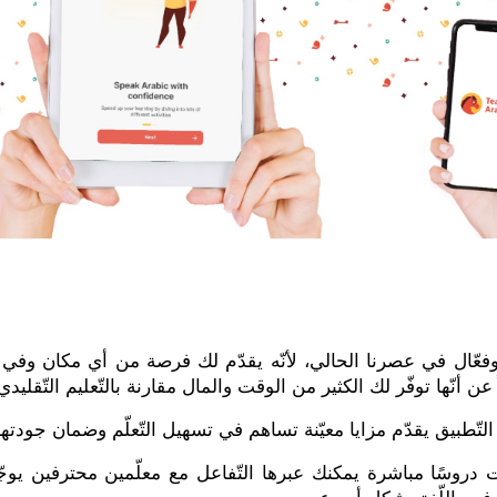
ح وفعّال في عصرنا الحالي، لأنّه يقدّم لك فرصة من أي مكان وفي أي
ن أنّها توفّر لك الكثير من الوقت والمال مقارنة بالتّعليم التّقليدي
 التّطبيق يقدّم مزايا معيّنة تساهم في تسهيل التّعلّم وضمان جودتها
روسًا مباشرة يمكنك عبرها التّفاعل مع معلّمين محترفين يوجّ