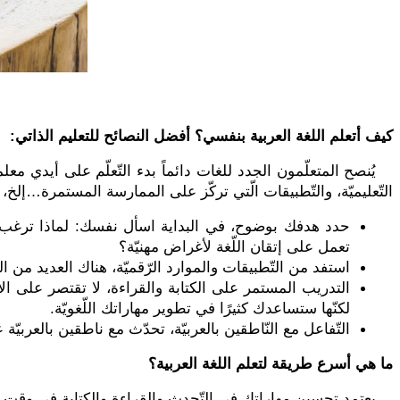
كيف أتعلم اللغة العربية بنفسي؟ أفضل النصائح للتعليم الذاتي:
يُنصح المتعلّمون الجدد للغات دائماً بدء التّعلّم على أيدي
التّعليميّة، والتّطبيقات الّتي تركّز على الممارسة المستمرة…إلخ
حدد هدفك بوضوح، في البداية اسأل نفسك: لماذا ترغب في تع
تعمل على إتقان اللّغة لأغراض مهنيّة؟
استفد من التّطبيقات والموارد الرّقميّة، هناك العديد من ال
التدريب المستمر على الكتابة والقراءة، لا تقتصر على ا
لكنّها ستساعدك كثيرًا في تطوير مهاراتك اللّغويّة.
التّفاعل مع النّاطقين بالعربيّة، تحدّث مع ناطقين بالعربيّة 
ما هي أسرع طريقة لتعلم اللغة العربية؟
يعتمد تحسين مهاراتك في التّحدث والقراءة والكتابة في وقت ق