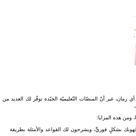
 زمان، غير أنّ المنصّات التّعليميّة الجيّدة توفّر لك العديد من
.
، ومن هذه المزايا:
هونك بشكلٍ فوريٍّ، ويشرحون لك القواعد والأمثلة بطريقة