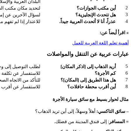
البلدان العربية والإسلا
2
أين مكتب الجوازات؟
لتحديد مكان مكتب الج
3
هل تتحدث الإنجليزية؟
لسؤال الآخرين عن إمكا
4
عذراً، أنا لا أتحدث العربية جيداً.
للاعتذار إذا لم تفهم م
» اقرأ أيضاً عن:
أهمية تعلم اللغة العربية للعمل
عبارات عربية عن التنقل والمواصلات
5
أريد الذهاب إلى [اذكر المكان]
لطلب التوصيل إلى وج
6
كم الأجرة؟
للاستفسار عن تكلفة ا
7
هل هذا الطريق إلى [المكان]؟
للتأكد من الاتجاه الصح
8
أين أقرب محطة حافلات؟
للاستفسار عن أقرب 
مثال لحوار بسيط مع سائق سيارة الأجرة
– سائق التاكسي:
أهلاً وسهلاً، إلى أين تريد الذهاب؟
= المسافر
: إلى فندق المدينة من فضلك.