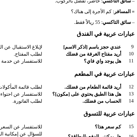
–
سائق التاكسي
: حاضر، تفضّل بالركوب.
= المسافر
: كم الأجرة إلى هناك؟
–
سائق التاكسي
: 55 ريالاً فقط.
عبارات عربية في الفندق
9
عندي حجز باسم [اذكر الاسم]
لإبلاغ الاستقبال عن ال
10
أريد مفتاح الغرفة من فضلك
لطلب المفتاح.
11
هل يوجد واي فاي؟
للاستفسار عن خدمة ال
عبارات عربية في المطعم
12
أريد قائمة الطعام من فضلك.
لطلب قائمة المأكولات
13
هل هذا الطبق يحتوي على [مكون]؟
للاستفسار عن احتواء 
14
الحساب من فضلك.
لطلب الفاتورة.
عبارات عربية للتسوق
15
كم سعر هذا؟
للاستفسار عن السعر.
للسؤال عن إمكانية الد
16
هل يمكنني الدفع بالبطاقة؟