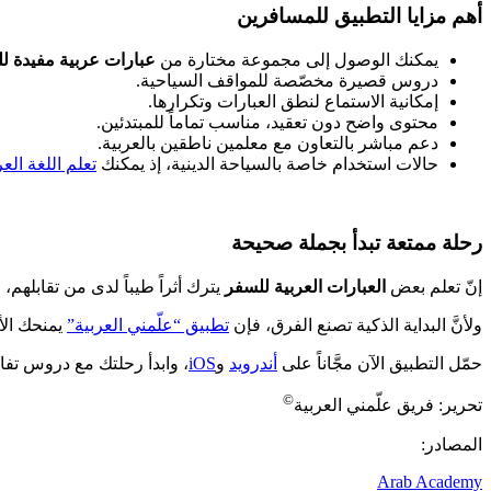
أهم مزايا التطبيق للمسافرين
يمكنك الوصول إلى مجموعة مختارة من
عبارات عربية مفيدة ل
دروس قصيرة مخصّصة للمواقف السياحية.
إمكانية الاستماع لنطق العبارات وتكرارها.
محتوى واضح دون تعقيد، مناسب تماماً للمبتدئين.
دعم مباشر بالتعاون مع معلمين ناطقين بالعربية.
حالات استخدام خاصة بالسياحة الدينية، إذ يمكنك
تعلم اللغة الع
رحلة ممتعة تبدأ بجملة صحيحة
إنّ تعلم بعض
العبارات العربية للسفر
يترك أثراً طيباً لدى من تقابلهم، وي
ولأنَّ البداية الذكية تصنع الفرق، فإن
تطبيق “علّمني العربية”
يمنحك الأ
حمّل التطبيق الآن مجَّاناً على
أندرويد
و
iOS
، وابدأ رحلتك مع دروس تفا
©
تحرير: فريق علّمني العربية
المصادر:
Arab Academy