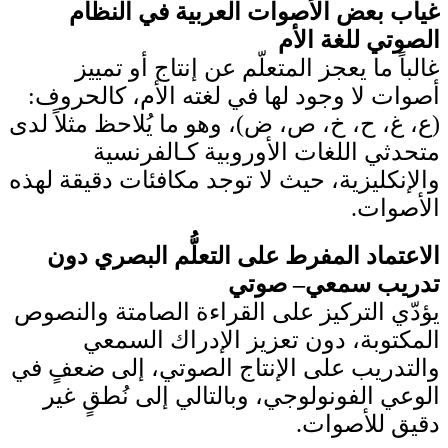
غياب بعض الأصوات العربية في النظام
الصوتي للغة الأم
غالباً ما يعجز المتعلّم عن إنتاج أو تمييز
أصوات لا وجود لها في لغته الأم، كالحروف:
(ع، غ، ح، خ، ص، ض)، وهو ما يُلاحظ مثلاً لدى
متحدثي اللغات الأوروبية كـالفرنسية
والإنكليزية، حيث لا توجد مكافئات دقيقة لهذه
الأصوات.
الاعتماد المفرط على التعلُّم البصري دون
تدريب سمعي– صوتي
يؤدّي التركيز على القراءة الصامتة والنصوص
المكتوبة، دون تعزيز الإدراك السمعي
والتدريب على الإنتاج الصوتي، إلى ضعفٍ في
الوعي الفونولوجي، وبالتالي إلى نُطقٍ غير
دقيق للأصوات.