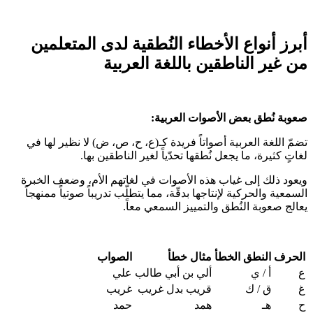
أبرز أنواع الأخطاء النُطقية لدى المتعلمين
من غير الناطقين باللغة العربية
صعوبة نُطق بعض الأصوات العربية:
تضمّ اللغة العربية أصواتاً فريدة كـ(ع، ح، ص، ض) لا نظير لها في
لغاتٍ كثيرة، ما يجعل نُطقها تحدّياً لغير الناطقين بها.
ويعود ذلك إلى غياب هذه الأصوات في لغاتهم الأم، وضعف الخبرة
السمعية والحركية لإنتاجها بدقّة، مما يتطلّب تدريباً صوتياً ممنهجاً
يعالج صعوبة النُطق والتمييز السمعي معاً.
الحرف
النطق الخطأ
مثال خطأ
الصواب
ع
أ / ي
ألي بن أبي طالب
علي
غ
ق / ك
قريب بدل غريب
غريب
ح
هـ
همد
حمد