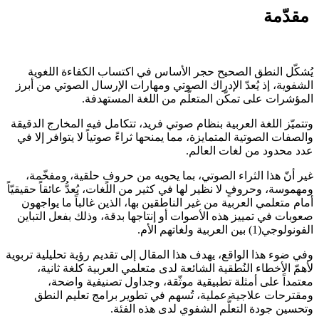
مقدّمة
يُشكّل النطق الصحيح حجر الأساس في اكتساب الكفاءة اللغوية
الشفوية، إذ يُعدّ الإدراك الصوتي ومهارات الإرسال الصوتي من أبرز
المؤشرات على تمكّن المتعلّم من اللغة المستهدفة.
وتتميّز اللغة العربية بنظام صوتي فريد، تتكامل فيه المخارج الدقيقة
والصفات الصوتية المتمايزة، مما يمنحها ثراءً صوتياً لا يتوافر إلا في
عدد محدود من لغات العالم.
غير أنّ هذا الثراء الصوتي، بما يحويه من حروفٍ حلقية، ومفخّمة،
ومهموسة، وحروفٍ لا نظير لها في كثير من اللغات، يُعدُّ عائقاً حقيقيّاً
أمام متعلمي العربية من غير الناطقين بها، الذين غالباً ما يواجهون
صعوبات في تمييز هذه الأصوات أو إنتاجها بدقة، وذلك بفعل التباين
الفونولوجي(1) بين العربية ولغاتهم الأم.
وفي ضوء هذا الواقع، يهدف هذا المقال إلى تقديم رؤية تحليلية تربوية
لأهمّ الأخطاء النُطقية الشائعة لدى متعلمي العربية كلغة ثانية،
معتمداً على أمثلة تطبيقية موثّقة، وجداول تصنيفية واضحة،
ومقترحات علاجية عملية، تُسهم في تطوير برامج تعليم النطق
وتحسين جودة التعلُّم الشفوي لدى هذه الفئة.