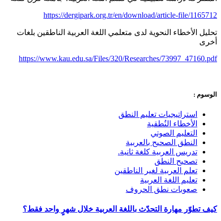
https://dergipark.org.tr/en/download/article-file/1165712
تحليل الأخطاء النحوية لدى متعلمي اللغة العربية الناطقين بلغات
أخرى
https://www.kau.edu.sa/Files/320/Researches/73997_47160.pdf
الوسوم :
استراتيجيات تعليم النطق
الأخطاء النُطقية
التعليم الصوتي
النطق الصحيح بالعربية
تدريس العربية كلغة ثانية.
تصحيح النطق
تعلم العربية لغير الناطقين
تعليم اللغة العربية
صعوبات نطق الحروف
كيف تطوّر مهارة التحدّث باللغة العربية خلال شهرٍ واحد فقط؟