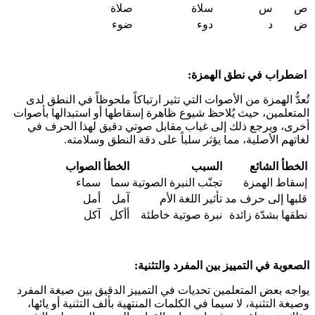
ص
س
سلاة
صلاة
ض
د
دوء
ضوء
اضطراب في نطق الهمزة:
تُعدُّ الهمزة من الأصوات التي تثير ارتباكاً ملحوظاً في النطق لدى
المتعلمين، حيث يُلاحظ شيوع ظاهرة إسقاطها أو استبدالها بأصوات
أخرى، ويرجع ذلك إلى غياب مقابل صوتي دقيق لهذا الحرف في
لغاتهم الأصلية، مما يؤثر سلباً على دقة النطق وسلامته.
الخطأ الشائع
السبب
الخطأ
الصواب
إسقاط الهمزة
تجنّب النبرة الصوتية
سما
سماء
قلبها إلى حرف مد
تأثير اللغة الأم
آمل
أمل
نطقها بشدّة زائدة
نبرة صوتية خاطئة
أأكل
آكل
الصعوبة في التمييز بين المفرد والتثنية:
يواجه بعض المتعلمين تحديات في التمييز الدقيق بين صيغة المفرد
وصيغة التثنية، لا سيما في الكلمات المنتهية بألف التثنية أو يائها،