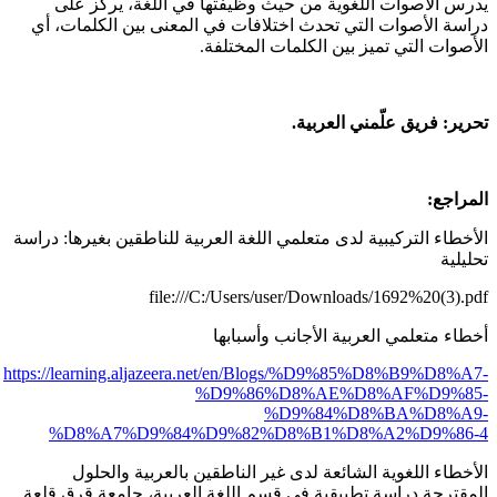
يدرس الأصوات اللغوية من حيث وظيفتها في اللغة، يركز على
دراسة الأصوات التي تحدث اختلافات في المعنى بين الكلمات، أي
الأصوات التي تميز بين الكلمات المختلفة.
تحرير: فريق علّمني العربية.
المراجع:
الأخطاء التركيبية لدى متعلمي اللغة العربية للناطقين بغيرها: دراسة
تحليلية
file:///C:/Users/user/Downloads/1692%20(3).pdf
أخطاء متعلمي العربية الأجانب وأسبابها
https://learning.aljazeera.net/en/Blogs/%D9%85%D8%B9%D8%A7-
%D9%86%D8%AE%D8%AF%D9%85-
%D9%84%D8%BA%D8%A9-
%D8%A7%D9%84%D9%82%D8%B1%D8%A2%D9%86-4
الأخطاء اللغوية الشائعة لدى غير الناطقين بالعربية والحلول
المقترحة دراسة تطبيقية في قسم اللغة العربية، جامعة قرق قلعة