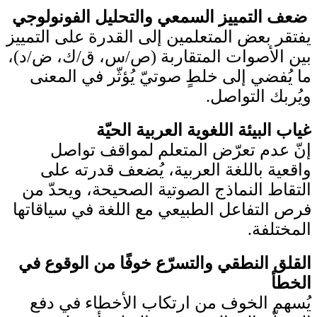
ضعف التمييز السمعي والتحليل الفونولوجي
يفتقر بعض المتعلمين إلى القدرة على التمييز
بين الأصوات المتقاربة (ص/س، ق/ك، ض/د)،
ما يُفضي إلى خلطٍ صوتيّ يُؤثّر في المعنى
ويُربك التو
اصل.
غياب البيئة اللغوية العربية الحيّة
إنّ عدم تعرّض المتعلم لمواقف تواصل
واقعية باللغة العربية، يُضعف قدرته على
التقاط النماذج الصوتية الصحيحة، ويحدّ من
فرص التفاعل الطبيعي مع اللغة في سياقاتها
المختلفة.
القلق النطقي والتسرّع خوفًا من الوقوع في
الخطأ
يُسهم الخوف من ارتكاب الأخطاء في دفع