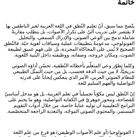
خاتمة
يتّضح مما سبق، أنّ تعليم النُطق في اللغة العربية لغير الناطقين بها
لا يقتصر على تدريب آليّ على تكرار الأصوات، بل يتطلب مقاربةً
شاملة تدمج بين الوعي الصوتي، والإدراك السمعي، والتحليل
الفونولوجي، مدعومةً بتطبيقات عملية وسياقات لغوية حيّة. فالنُطق
الصحيح لا يُبنى على المحاكاة المجردة، بل على فهمٍ عميق لطبيعة
الصوت، ومكان خروجه، وصفاته، ووظيفته داخل البنية اللغوية.
وكلما تطوّر وعي المتعلّم بأخطائه النُطقية، تحسّن أداؤه الصوتي
تدريجيّاً، لا من حيث الدقة فحسب، بل من حيث التمثّل الطبيعي
للنظام الصوتي العربي، الأمر الذي ينعكس إيجاباً على قدرته
التواصلية والفهم السليم للغة.
إنّ النُطق ليس مكوّناً تجميلياً في تعلم العربية، بل هو مدخل أساسيّ
للفصاحة، ومحور جوهريّ في الكفاية التواصلية، وهو ما يحتم على
البرامج التعليمية أن توليه عنايةً خاصة، من خلال أدوات التقويم
المستمر، والمحتوى الصوتي الموجّه، والتغذية الراجعة المتخصّصة.
1 الفونولوجيا (أو علم الأصوات الوظيفي) هو فرع من علم اللغة